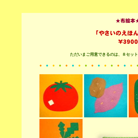
ただいまご用意できるのは、８セット
●
●
●
●
●
●
●
●
●
●
●
●
●
●
●