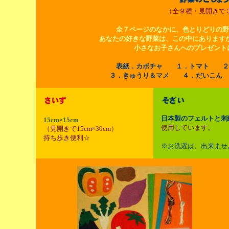
（全９種・見開きで
全７ページのなかに、色とりどりの野
あなたの好きな野菜は、この中にあります
小さなお子さんへのプレゼント
表紙．カボチャ １．トマト ２
３．きゅうり＆マメ ４．だいこん
日本製のフェルトと刺
15cm×15cm
使用しています。
（見開きで15cm×30cm）
持ち歩き便利☆
※お洗濯は、出来ませ