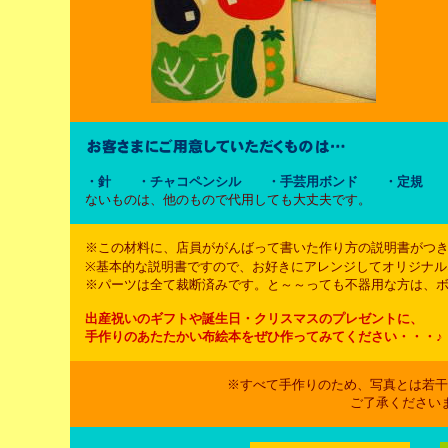
・針 ・チャコペンシル ・手芸用ボンド ・定規 
ないものは、他のもので代用しても大丈夫です。
※この材料に、店員ががんばって書いた作り方の説明書がつ
※基本的な説明書ですので、お好きにアレンジしてオリジナル
※パーツは全て裁断済みです。と～～っても不器用な方は、ボ
出産祝いのギフトや誕生日
・クリスマス
のプレゼントに、
手作りのあたたかい布絵本をぜひ作ってみてください・・・♪
※すべて手作りのため、写真とは若干
ご了承ください