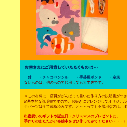
・針 ・チャコペンシル ・手芸用ボンド ・定規 
ないものは、他のもので代用しても大丈夫です。
※この材料に、店員ががんばって書いた作り方の説明書がつ
※基本的な説明書ですので、お好きにアレンジしてオリジナル
※パーツは全て裁断済みです。と～～っても不器用な方は、ボ
出産祝いのギフトや誕生日
・クリスマス
のプレゼントに、
手作りのあたたかい布絵本をぜひ作ってみてください・・・♪