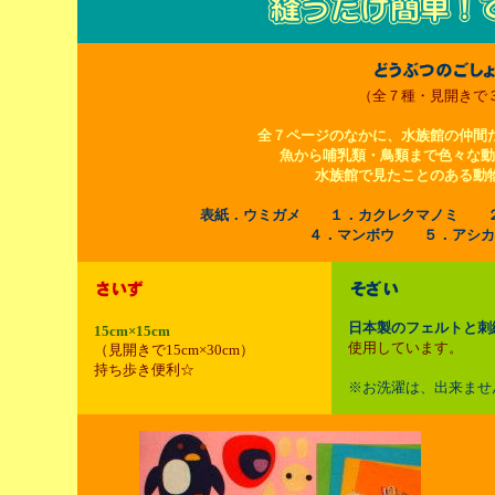
（全７種・見開きで
全７ページのなかに、水族館の仲間
魚から哺乳類・鳥類まで色々な動
水族館で見たことのある動
表紙．ウミガメ １．カクレクマノミ 
４．マンボウ ５．アシ
日本製のフェルトと刺
15cm×15cm
使用しています。
（見開きで15cm×30cm）
持ち歩き便利☆
※お洗濯は、出来ませ