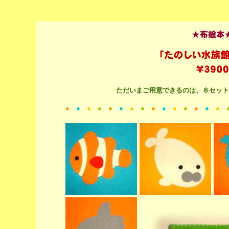
ただいまご用意できるのは、８セット
●
●
●
●
●
●
●
●
●
●
●
●
●
●
●