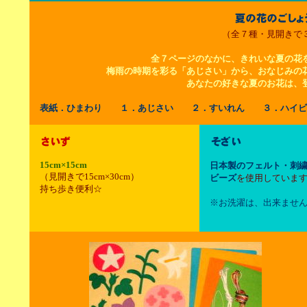
（全７種・見開きで
全７ページのなかに、きれいな夏の花
梅雨の時期を彩る「あじさい」から、おなじみの
あなたの好きな夏のお花は、
表紙．ひまわり １．あじさい ２．すいれん ３．ハイ
15cm×15cm
日本製のフェルト・刺
（見開きで15cm×30cm）
ビーズ
を使用していま
持ち歩き便利☆
※お洗濯は、出来ませ