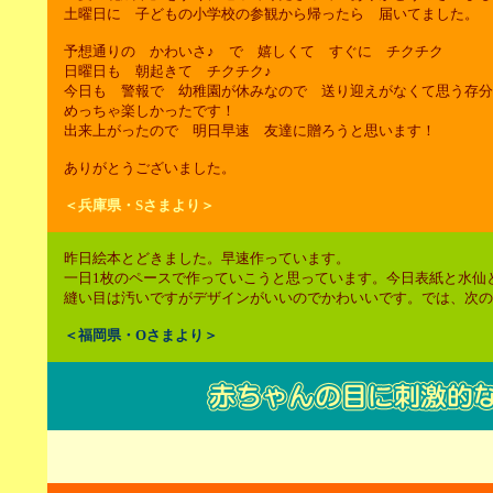
土曜日に 子どもの小学校の参観から帰ったら 届いてました。
予想通りの かわいさ♪ で 嬉しくて すぐに チクチク
日曜日も 朝起きて チクチク♪
今日も 警報で 幼稚園が休みなので 送り迎えがなくて思う存分
めっちゃ楽しかったです！
出来上がったので 明日早速 友達に贈ろうと思います！
ありがとうございました。
＜兵庫県・Sさまより＞
昨日絵本とどきました。早速作っています。
一日1枚のペースで作っていこうと思っています。今日表紙と水仙
縫い目は汚いですがデザインがいいのでかわいいです。では、次の
＜福岡県・Oさまより＞