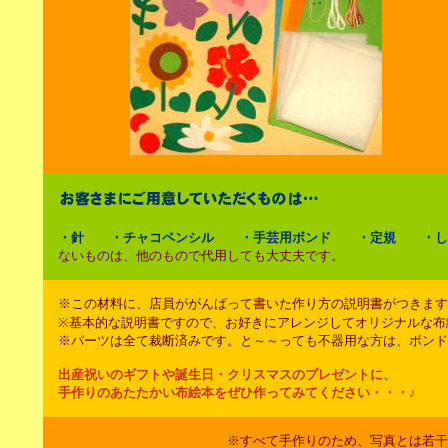
・針 ・チャコペンシル ・手芸用ボンド ・定規 ・し
ないものは、他のもので代用しても大丈夫です。
※この材料に、店員ががんばって書いた作り方の説明書がつきます
※基本的な説明書ですので、お好きにアレンジしてオリジナルな布
※パーツは全て裁断済みです。と～～っても不器用な方は、ボンド
出産祝いのギフトや誕生日・クリスマスのプレゼントに、
手作りのあたたかい布絵本をぜひ作ってみてください・・・♪
※すべて手作りのため、写真とは若干